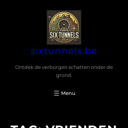
Spring
naar
de
inhoud
sixtunnels.be
Ontdek de verborgen schatten onder de
grond.