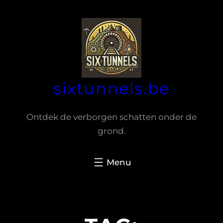
Spring
naar
de
inhoud
sixtunnels.be
Ontdek de verborgen schatten onder de
grond.