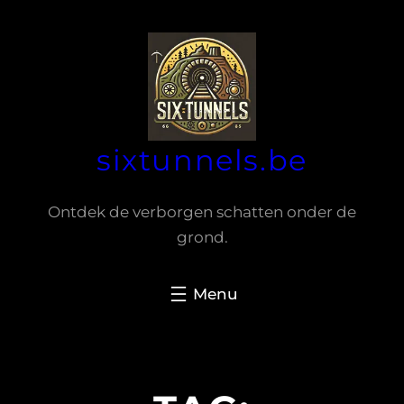
Spring
naar
de
inhoud
sixtunnels.be
Ontdek de verborgen schatten onder de
grond.