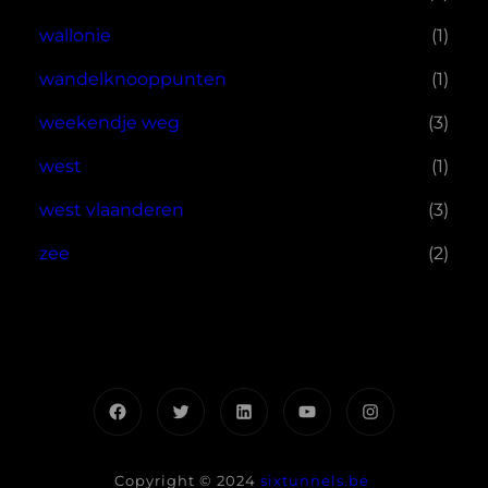
wallonie
(1)
wandelknooppunten
(1)
weekendje weg
(3)
west
(1)
west vlaanderen
(3)
zee
(2)
Facebook
Twitter
LinkedIn
YouTube
Instagram
Copyright © 2024
sixtunnels.be