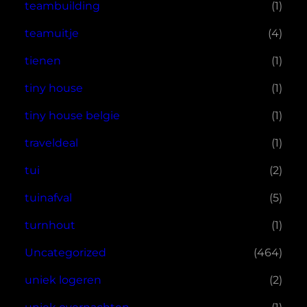
teambuilding
(1)
teamuitje
(4)
tienen
(1)
tiny house
(1)
tiny house belgie
(1)
traveldeal
(1)
tui
(2)
tuinafval
(5)
turnhout
(1)
Uncategorized
(464)
uniek logeren
(2)