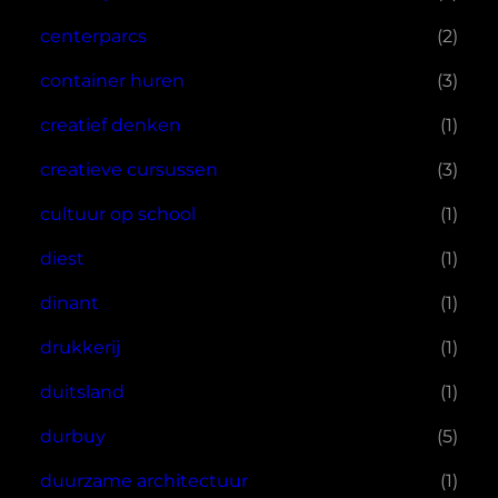
centerparcs
(2)
container huren
(3)
creatief denken
(1)
creatieve cursussen
(3)
cultuur op school
(1)
diest
(1)
dinant
(1)
drukkerij
(1)
duitsland
(1)
durbuy
(5)
duurzame architectuur
(1)