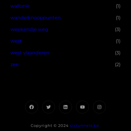
wallonie
(1)
wandelknooppunten
(1)
weekendje weg
(3)
west
(1)
west vlaanderen
(3)
zee
(2)
Facebook
Twitter
LinkedIn
YouTube
Instagram
Copyright © 2024
sixtunnels.be