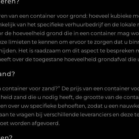
oeren?
huren van een container voor grond: hoeveel kubieke m
kelijk van het specifieke verhuurbedrijf en de lokal
or de hoeveelheid grond die in een container mag wo
eze limieten te kennen om ervoor te zorgen dat u bin
rmijden. Het is raadzaam om dit aspect te bespreken 
heeft over de toegestane hoeveelheid grondafval die 
zand?
n container voor zand?” De prijs van een container vo
lheid zand die u nodig heeft, de grootte van de conta
en over uw specifieke behoeften, zodat u een nauwk
an te vragen bij verschillende leveranciers en deze t
moet worden afgevoerd.
ren?