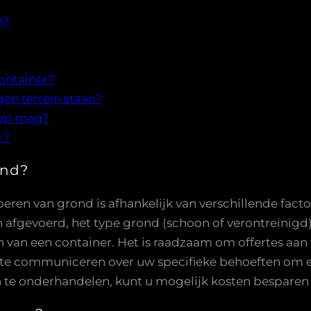
n?
?
ontainer?
en terrein staan?
s op mag?
r?
ond?
eren van grond is afhankelijk van verschillende factor
fgevoerd, het type grond (schoon of verontreinigd), 
n van een container. Het is raadzaam om offertes aan 
k te communiceren over uw specifieke behoeften om 
 te onderhandelen, kunt u mogelijk kosten besparen 