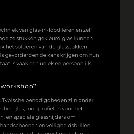
hniek van glas-in-lood leren en zelf
hoe ze stukken gekleurd glas kunnen
ok het solderen van de glasstukken
als gevorderden de kans krijgen om hun
aat is vaak een uniek en persoonlijk
d workshop?
g. Typische benodigdheden zijn onder
n het glas, loodprofielen voor het
n, en speciale glassnijders om
 handschoenen en veiligheidsbrillen
, ben je goed uitgerust om volop te