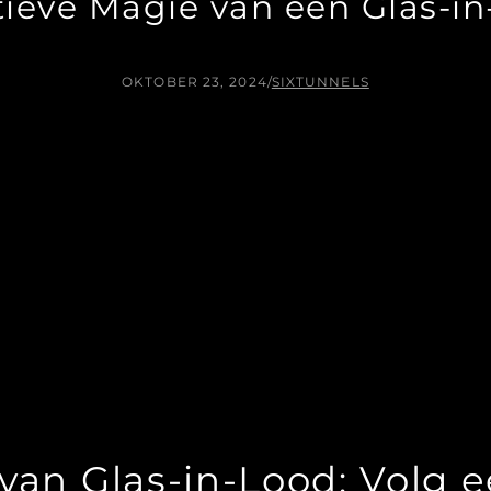
tieve Magie van een Glas-i
OKTOBER 23, 2024
/
SIXTUNNELS
van Glas-in-Lood: Volg 