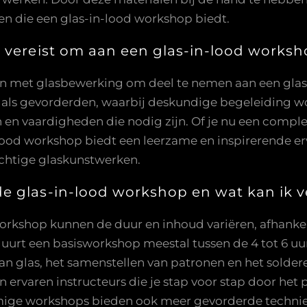
en die een glas-in-lood workshop biedt.
g vereist om aan een glas-in-lood works
bben met glasbewerking om deel te nemen aan een gl
rs als gevorderden, waarbij deskundige begeleiding 
n vaardigheden die nodig zijn. Of je nu een complet
lood workshop biedt een leerzame en inspirerende er
achtige glaskunstwerken.
e glas-in-lood workshop en wat kan ik 
orkshop kunnen de duur en inhoud variëren, afhankel
uurt een basisworkshop meestal tussen de 4 tot 6 uur
van glas, het samenstellen van patronen en het solder
n ervaren instructeurs die je stap voor stap door het
ige workshops bieden ook meer gevorderde techniek