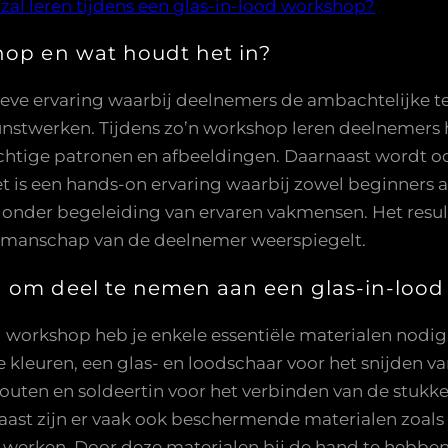
k zal leren tijdens een glas-in-lood workshop?
hop en wat houdt het in?
ieve ervaring waarbij deelnemers de ambachtelijke tec
nstwerken. Tijdens zo’n workshop leren deelnemers 
rachtige patronen en afbeeldingen. Daarnaast wordt o
t is een hands-on ervaring waarbij zowel beginners 
 onder begeleiding van ervaren vakmensen. Het result
vakmanschap van de deelnemer weerspiegelt.
g om deel te nemen aan een glas-in-loo
 workshop heb je enkele essentiële materialen nodi
 kleuren, een glas- en loodschaar voor het snijden va
outen en soldeertin voor het verbinden van de stukke
ast zijn er vaak ook beschermende materialen zoals
 werken. Door deze materialen bij de hand te hebben