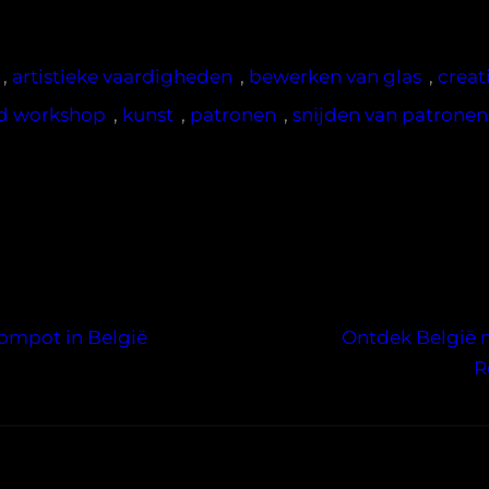
, 
artistieke vaardigheden
, 
bewerken van glas
, 
creati
od workshop
, 
kunst
, 
patronen
, 
snijden van patronen
ompot in België
Ontdek België 
R