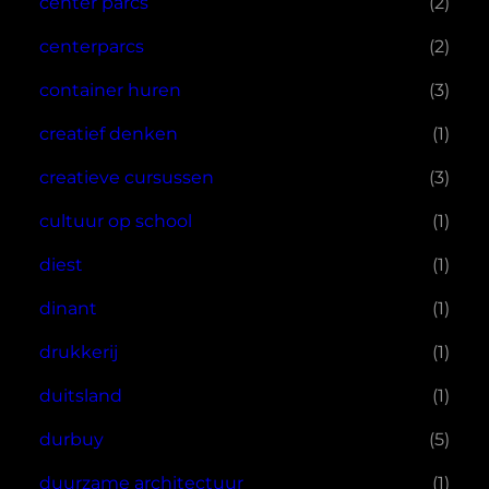
center parcs
(2)
centerparcs
(2)
container huren
(3)
creatief denken
(1)
creatieve cursussen
(3)
cultuur op school
(1)
diest
(1)
dinant
(1)
drukkerij
(1)
duitsland
(1)
durbuy
(5)
duurzame architectuur
(1)