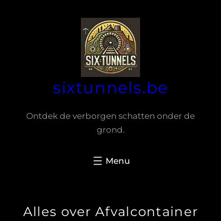
Spring
naar
de
inhoud
sixtunnels.be
Ontdek de verborgen schatten onder de
grond.
Alles over Afvalcontainer