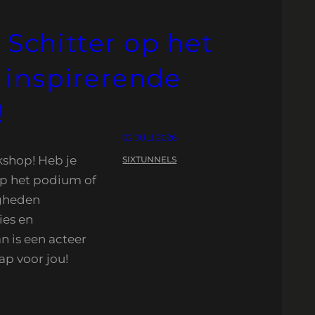
 Schitter op het
inspirerende
!
02 JULI 2026
kshop! Heb je
SIXTUNNELS
op het podium of
igheden
ies en
n is een acteer
ap voor jou!