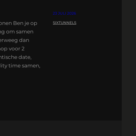
23 JULI 2026
onen Ben je op
SIXTUNNELS
ring om samen
verweeg dan
op voor 2
tische date,
ity time samen,