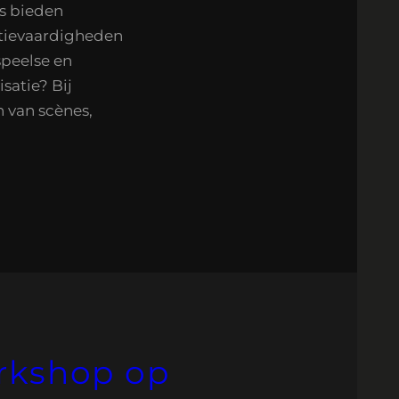
s bieden
tievaardigheden
speelse en
satie? Bij
n van scènes,
rkshop op