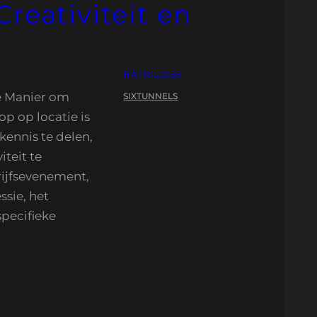
reativiteit en
11 APRIL 2026
e Manier om
SIXTUNNELS
p op locatie is
kennis te delen,
teit te
rijfsevenement,
ssie, het
pecifieke