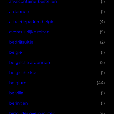
afvalcontainerbestellen
(1)
ardennen
(1)
attractieparken belgie
(4)
avontuurlijke reizen
(9)
bedrijfsuitje
(2)
belgie
(1)
belgische ardennen
(2)
belgische kust
(1)
belgium
(44)
belvilla
(1)
beringen
(1)
bijzonder overnachten
(4)