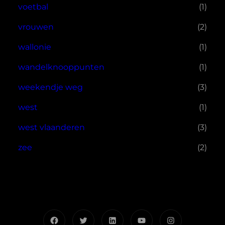
voetbal
(1)
vrouwen
(2)
wallonie
(1)
wandelknooppunten
(1)
weekendje weg
(3)
west
(1)
west vlaanderen
(3)
zee
(2)
Facebook
Twitter
LinkedIn
YouTube
Instagram