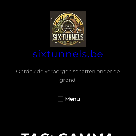
Spring
naar
de
inhoud
sixtunnels.be
Ontdek de verborgen schatten onder de
grond.