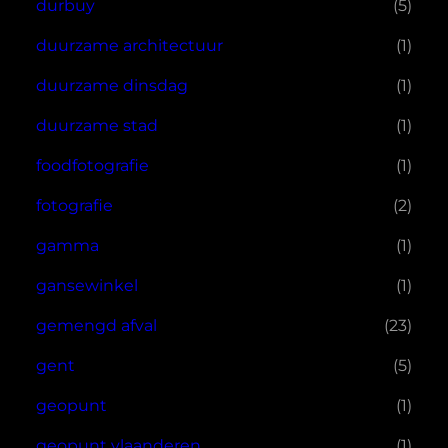
durbuy
(5)
duurzame architectuur
(1)
duurzame dinsdag
(1)
duurzame stad
(1)
foodfotografie
(1)
fotografie
(2)
gamma
(1)
gansewinkel
(1)
gemengd afval
(23)
gent
(5)
geopunt
(1)
geopunt vlaanderen
(1)