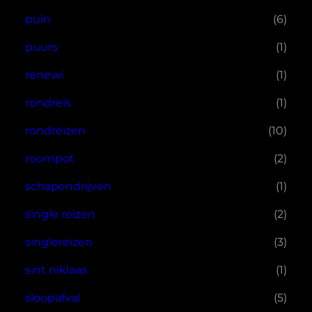
puin
(6)
puurs
(1)
renewi
(1)
rondreis
(1)
rondreizen
(10)
roompot
(2)
schapendrijven
(1)
single reizen
(2)
singlereizen
(3)
sint niklaas
(1)
sloopafval
(5)