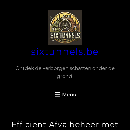
Spring
naar
de
inhoud
sixtunnels.be
Ontdek de verborgen schatten onder de
grond.
Efficiënt Afvalbeheer met