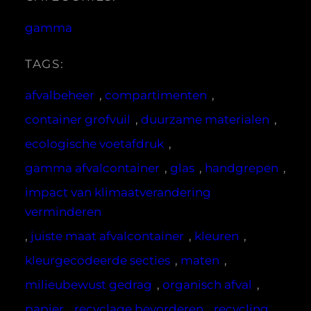
gamma
TAGS:
afvalbeheer
, 
compartimenten
, 
container grofvuil
, 
duurzame materialen
, 
ecologische voetafdruk
, 
gamma afvalcontainer
, 
glas
, 
handgrepen
, 
impact van klimaatverandering
verminderen
, 
juiste maat afvalcontainer
, 
kleuren
, 
kleurgecodeerde secties
, 
maten
, 
milieubewust gedrag
, 
organisch afval
, 
papier
, 
recyclage bevorderen
, 
recycling
, 