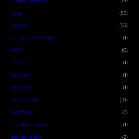
pottenbakkers
(3)
prijs
(53)
prijzen
(53)
productfotografie
(1)
puin
(6)
puurs
(1)
renewi
(1)
rondreis
(1)
rondreizen
(10)
roompot
(2)
schapendrijven
(1)
single reizen
(2)