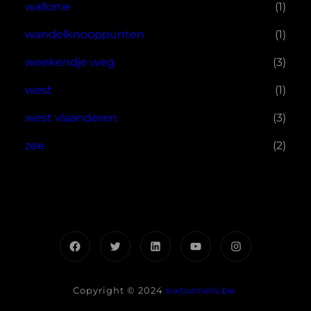
wallonie
(1)
wandelknooppunten
(1)
weekendje weg
(3)
west
(1)
west vlaanderen
(3)
zee
(2)
Facebook
Twitter
LinkedIn
YouTube
Instagram
Copyright © 2024
sixtunnels.be