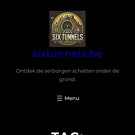
Spring
naar
de
inhoud
sixtunnels.be
Ontdek de verborgen schatten onder de
grond.