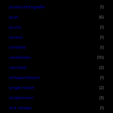
productfotografie
(1)
puin
(6)
puurs
(1)
renewi
(1)
rondreis
(1)
rondreizen
(10)
roompot
(2)
schapendrijven
(1)
single reizen
(2)
singlereizen
(3)
sint niklaas
(1)