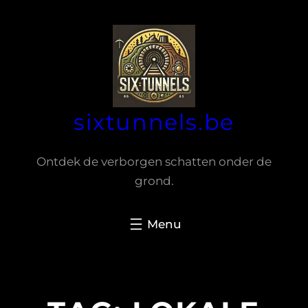
Spring
naar
de
inhoud
sixtunnels.be
Ontdek de verborgen schatten onder de
grond.