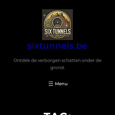
Spring
naar
de
inhoud
sixtunnels.be
Ontdek de verborgen schatten onder de
grond.