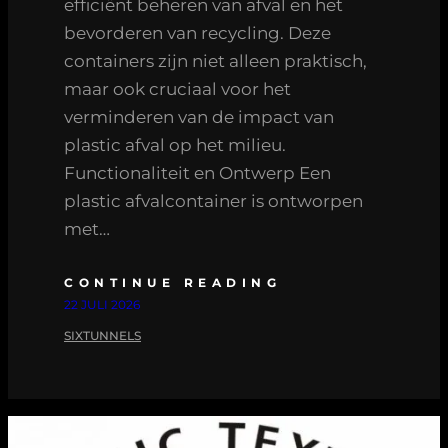
efficiënt beheren van afval en het
bevorderen van recycling. Deze
containers zijn niet alleen praktisch,
maar ook cruciaal voor het
verminderen van de impact van
plastic afval op het milieu.
Functionaliteit en Ontwerp Een
plastic afvalcontainer is ontworpen
met…
CONTINUE READING
22 JULI 2026
SIXTUNNELS