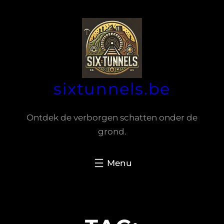
Spring
naar
de
inhoud
sixtunnels.be
Ontdek de verborgen schatten onder de
grond.