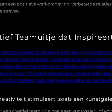
 aan een positieve werkomgeving, verbeterde relaties
e streven.
tief Teamuitje dat Inspireer
tiviteit stimuleert, zoals een kunstgalerij of workshop
eambuildingactiviteiten, zoals een schilderworkshop 
oepen te vormen met verschillende vaardigheden en
spanning en informele gesprekken om de creativiteit
e sluiten met een gezamenlijke evaluatie en het delen
creativiteit stimuleert, zoals een kunstga
r een creatief teamuitje, zoals een kunstgalerij of wo