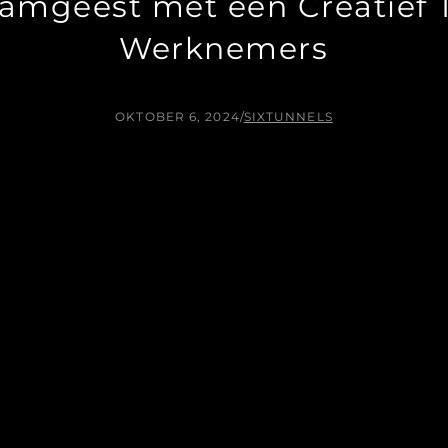
eamgeest met een Creatief 
Werknemers
OKTOBER 6, 2024
/
SIXTUNNELS