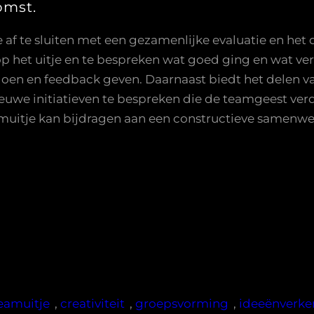
omst.
 af te sluiten met een gezamenlijke evaluatie en het 
op het uitje en te bespreken wat goed ging en wat v
en en feedback geven. Daarnaast biedt het delen va
ieuwe initiatieven te bespreken die de teamgeest ver
amuitje kan bijdragen aan een constructieve samenw
e
teamuitje
, 
creativiteit
, 
groepsvorming
, 
ideeënverke