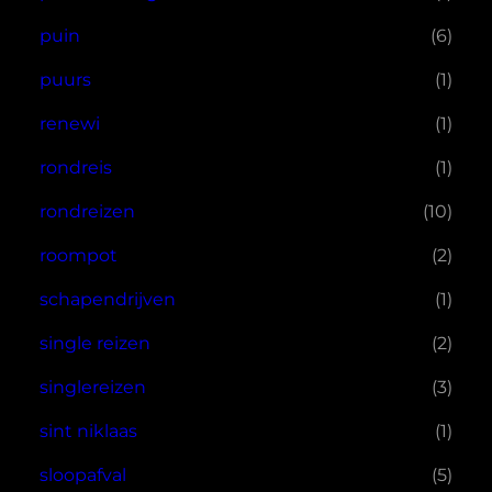
puin
(6)
puurs
(1)
renewi
(1)
rondreis
(1)
rondreizen
(10)
roompot
(2)
schapendrijven
(1)
single reizen
(2)
singlereizen
(3)
sint niklaas
(1)
sloopafval
(5)