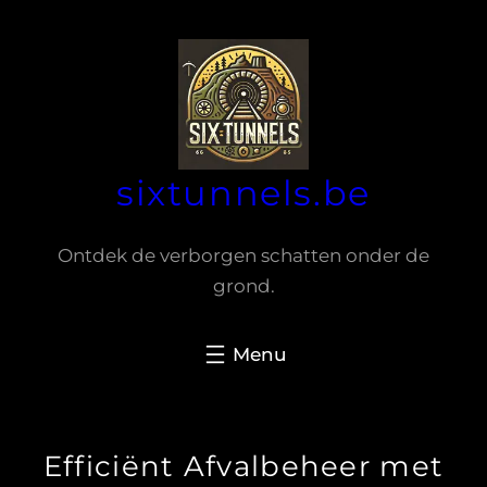
Spring
naar
de
inhoud
sixtunnels.be
Ontdek de verborgen schatten onder de
grond.
Efficiënt Afvalbeheer met