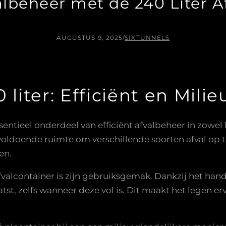
valbeheer met de 240 Liter A
AUGUSTUS 9, 2025
/
SIXTUNNELS
 liter: Efficiënt en Milie
ssentieel onderdeel van efficiënt afvalbeheer in zowel
 voldoende ruimte om verschillende soorten afval op 
en.
fvalcontainer is zijn gebruiksgemak. Dankzij het han
st, zelfs wanneer deze vol is. Dit maakt het legen e