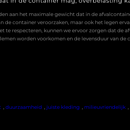
at in de container mag, overbelasting 
den aan het maximale gewicht dat in de afvalcontain
an de container veroorzaken, maar ook het legen erva
 te respecteren, kunnen we ervoor zorgen dat de afval
lemen worden voorkomen en de levensduur van de c
t
, 
duurzaamheid
, 
juiste kleding
, 
milieuvriendelijk
,