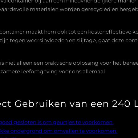
alcontainer bij aan een milieuvriendelijkere manier 
waardevolle materialen worden gerecycled en hergeb
lcontainer maakt hem ook tot een kosteneffectieve k
ijn tegen weersinvloeden en slijtage, gaat deze con
 is niet alleen een praktische oplossing voor het beh
urzamere leefomgeving voor ons allemaal.
ect Gebruiken van een 240 L
 goed gesloten is om geurtjes te voorkomen.
vlakke ondergrond om omvallen te voorkomen.