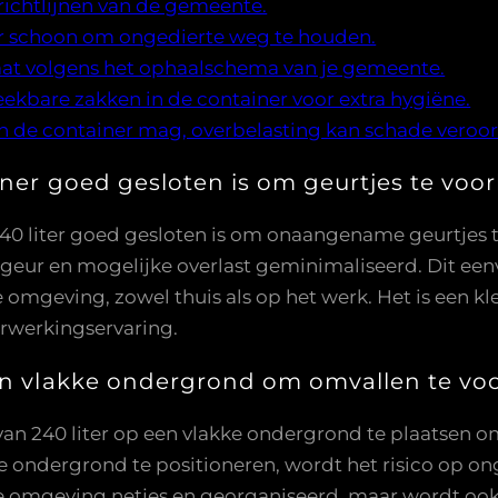
 richtlijnen van de gemeente.
r schoon om ongedierte weg te houden.
traat volgens het ophaalschema van je gemeente.
ekbare zakken in de container voor extra hygiëne.
n de container mag, overbelasting kan schade veroo
iner goed gesloten is om geurtjes te vo
240 liter goed gesloten is om onaangename geurtjes 
an geur en mogelijke overlast geminimaliseerd. Dit ee
e omgeving, zowel thuis als op het werk. Het is een k
rwerkingservaring.
een vlakke ondergrond om omvallen te v
 van 240 liter op een vlakke ondergrond te plaatsen
le ondergrond te positioneren, wordt het risico op o
 de omgeving netjes en georganiseerd, maar wordt oo