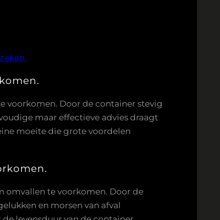
rzaken.
orkomen.
te voorkomen. Door de container stevig
nvoudige maar effectieve advies draagt
leine moeite die grote voordelen
oorkomen.
 om omvallen te voorkomen. Door de
ngelukken en morsen van afval
k de levensduur van de container