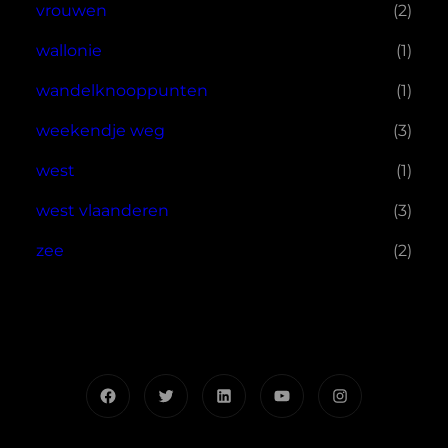
vrouwen
(2)
wallonie
(1)
wandelknooppunten
(1)
weekendje weg
(3)
west
(1)
west vlaanderen
(3)
zee
(2)
Facebook
Twitter
LinkedIn
YouTube
Instagram