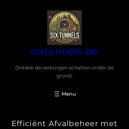
Spring
naar
de
inhoud
sixtunnels.be
Ontdek de verborgen schatten onder de
grond.
Efficiënt Afvalbeheer met