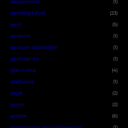
gansewinkel
(1)
gemengd afval
(23)
gent
(5)
geopunt
(1)
geopunt vlaanderen
(1)
gezin op reis
(1)
glas in lood
(4)
glasfusing
(1)
grijze
(2)
groen
(2)
groene
(6)
groepsreizen jongvolwassenen
(1)