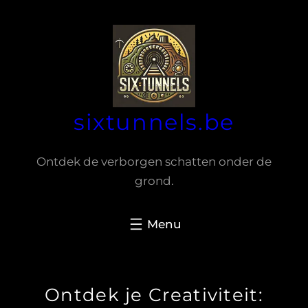
Spring
naar
de
inhoud
sixtunnels.be
Ontdek de verborgen schatten onder de
grond.
Ontdek je Creativiteit: