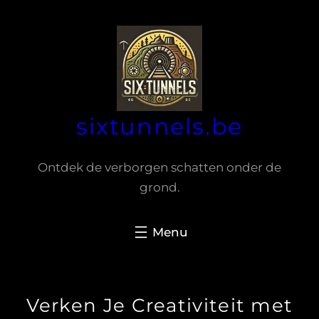
Spring
naar
de
inhoud
sixtunnels.be
Ontdek de verborgen schatten onder de
grond.
Verken Je Creativiteit met