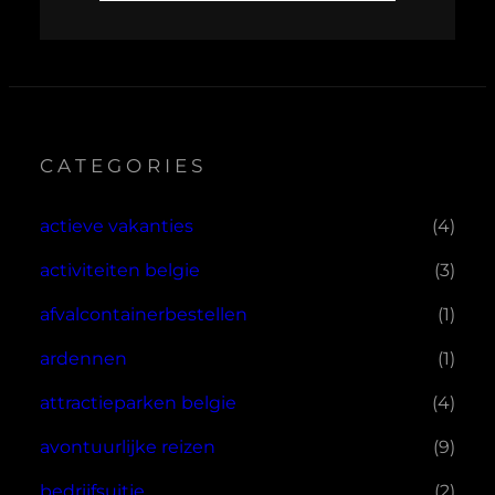
CATEGORIES
actieve vakanties
(4)
activiteiten belgie
(3)
afvalcontainerbestellen
(1)
ardennen
(1)
attractieparken belgie
(4)
avontuurlijke reizen
(9)
bedrijfsuitje
(2)