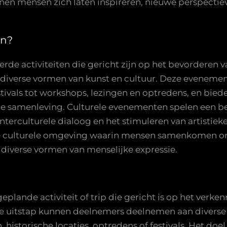
en mensen zich laten inspireren, nieuwe perspecti
en?
de activiteiten die gericht zijn op het bevorderen van
in diverse vormen van kunst en cultuur. Deze eveneme
stivals tot workshops, lezingen en optredens, en bie
de samenleving. Culturele evenementen spelen een bela
nterculturele dialoog en het stimuleren van artistieke
ve culturele omgeving waarin mensen samenkomen om 
diverse vormen van menselijke expressie.
geplande activiteit of trip die gericht is op het verk
le uitstap kunnen deelnemers deelnemen aan diverse c
historische locaties, optredens of festivals. Het doel