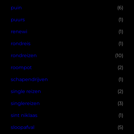
puin
(6)
puurs
(1)
renewi
(1)
rondreis
(1)
rondreizen
(10)
roompot
(2)
schapendrijven
(1)
single reizen
(2)
singlereizen
(3)
sint niklaas
(1)
sloopafval
(5)