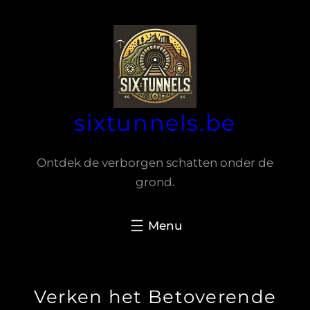
Spring
naar
de
inhoud
sixtunnels.be
Ontdek de verborgen schatten onder de
grond.
Verken het Betoverende