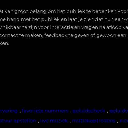
et van groot belang om het publiek te bedanken voo
rme band met het publiek en laat je zien dat hun aa
ikbaar te zijn voor interactie en vragen na afloop v
contact te maken, feedback te geven of gewoon een p
ken.
ervaring
, 
favoriete nummers
, 
geluidscheck
, 
geluid
atuur opstellen
, 
live muziek
, 
muziekoptredens
, 
nie