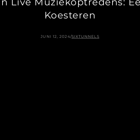
n Live Muziekoptredens: E
Koesteren
JUNI 12, 2024
/
SIXTUNNELS