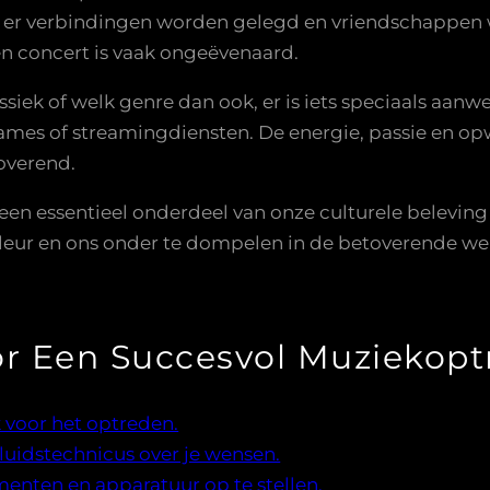
r er verbindingen worden gelegd en vriendschappen
en concert is vaak ongeëvenaard.
lassiek of welk genre dan ook, er is iets speciaals aan
s of streamingdiensten. De energie, passie en opwi
overend.
en essentieel onderdeel van onze culturele belevin
leur en ons onder te dompelen in de betoverende wer
oor Een Succesvol Muziekop
 voor het optreden.
uidstechnicus over je wensen.
enten en apparatuur op te stellen.