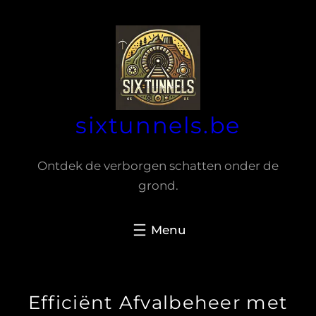
Spring
naar
de
inhoud
sixtunnels.be
Ontdek de verborgen schatten onder de
grond.
Efficiënt Afvalbeheer met