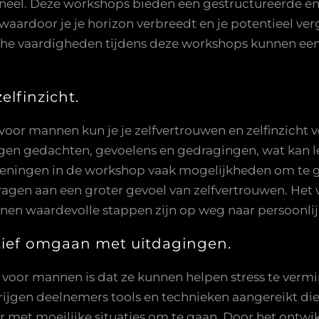
ioneel. Deze workshops bieden een gestructureerde e
aardoor je je horizon verbreedt en je potentieel ve
che vaardigheden tijdens deze workshops kunnen een w
elfinzicht.
or mannen kun je je zelfvertrouwen en zelfinzicht v
igen gedachten, gevoelens en gedragingen, wat kan le
efeningen in de workshop vaak mogelijkheden om te 
ragen aan een groter gevoel van zelfvertrouwen. Het 
nnen waardevolle stappen zijn op weg naar persoonl
ctief omgaan met uitdagingen.
 voor mannen is dat ze kunnen helpen stress te verm
rijgen deelnemers tools en technieken aangereikt di
met moeilijke situaties om te gaan. Door het ontwi