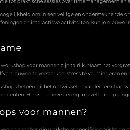
ie tot praktische sessies over timemanagement en stre
gelijkheid om in een veilige en ondersteunende omg
feningen en interactieve activiteiten, kun je nieuwe
lname
workshop voor mannen zijn talrijk. Naast het vergrot
lfvertrouwen te versterken, stress te verminderen en
hops helpen bij het ontwikkelen van leiderschapsv
 talenten. Het is een investering in jezelf die op lan
hops voor mannen?
drijven en coaches die workshops specifiek gericht op