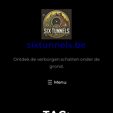
Spring
naar
de
inhoud
sixtunnels.be
Ontdek de verborgen schatten onder de
grond.