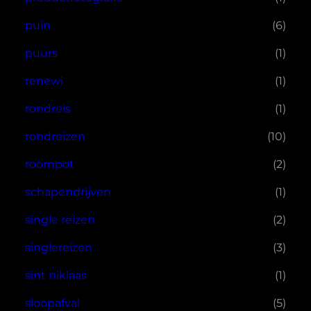
puin
(6)
puurs
(1)
renewi
(1)
rondreis
(1)
rondreizen
(10)
roompot
(2)
schapendrijven
(1)
single reizen
(2)
singlereizen
(3)
sint niklaas
(1)
sloopafval
(5)